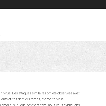
1
n virus. Des attaques similaires ont été observées avec
illants et ces derniers temps, même ce virus
vos emails, sur ToutComment.com, nous vous expliquons