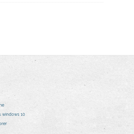
ine
s windows 10
orer