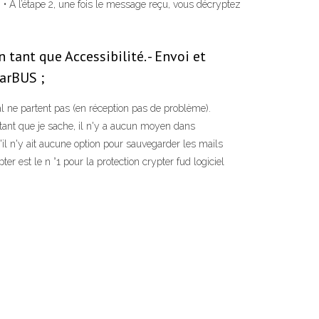
 • A l’étape 2, une fois le message reçu, vous décryptez
tant que Accessibilité. - Envoi et
learBUS ;
l ne partent pas (en réception pas de problème).
autant que je sache, il n'y a aucun moyen dans
il n'y ait aucune option pour sauvegarder les mails
er est le n °1 pour la protection crypter fud logiciel