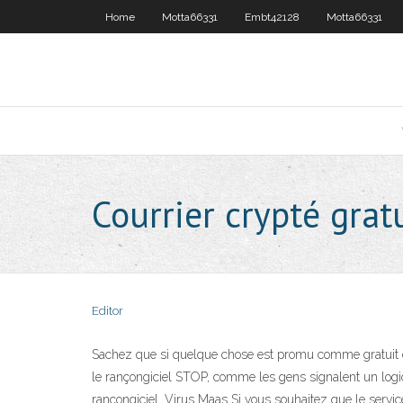
Home
Motta66331
Embt42128
Motta66331
Courrier crypté grat
Editor
Sachez que si quelque chose est promu comme gratuit et e
le rançongiciel STOP, comme les gens signalent un logici
rançongiciel. Virus Maas Si vous souhaitez que le serv