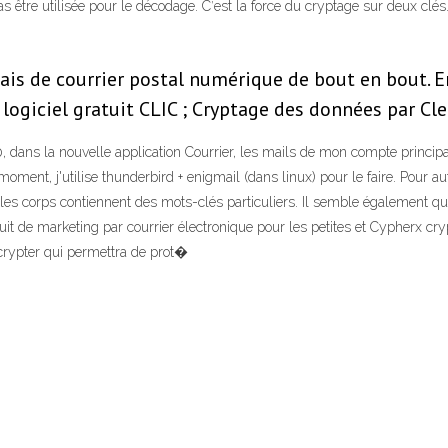
 être utilisée pour le décodage. Cʹest la force du cryptage sur deux clés.
is de courrier postal numérique de bout en bout. En 
 le logiciel gratuit CLIC ; Cryptage des données par C
dans la nouvelle application Courrier, les mails de mon compte principa
moment, j'utilise thunderbird + enigmail (dans linux) pour le faire. Pour 
les corps contiennent des mots-clés particuliers. Il semble également qu'
tuit de marketing par courrier électronique pour les petites et Cypherx crypt
crypter qui permettra de prot�