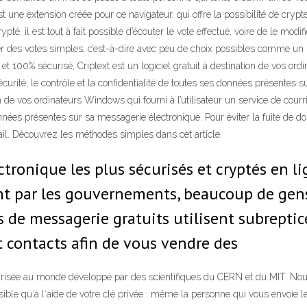
ne extension créée pour ce navigateur, qui offre la possibilité de crypter
rypté, il est tout à fait possible d’écouter le vote effectué, voire de le mo
uer des votes simples, c’est-à-dire avec peu de choix possibles comme un
n et 100% sécurisé, Criptext est un logiciel gratuit à destination de vos ord
sécurité, le contrôle et la confidentialité de toutes ses données présentes 
on de vos ordinateurs Windows qui fourni à l’utilisateur un service de courri
 données présentes sur sa messagerie électronique. Pour éviter la fuite de 
 Découvrez les méthodes simples dans cet article.
ctronique les plus sécurisés et cryptés en li
ant par les gouvernements, beaucoup de gen
de messagerie gratuits utilisent subreptic
t contacts afin de vous vendre des
urisée au monde développé par des scientifiques du CERN et du MIT. Nou
 lisible quʹà lʹaide de votre clé privée : même la personne qui vous envoie 