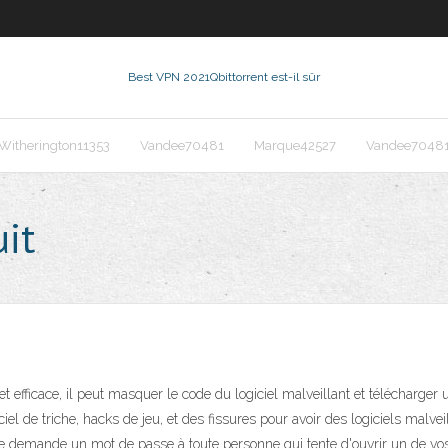
Best VPN 2021
Qbittorrent est-il sûr
Witherington11353
Vandee70481
Marque42527
Vandee7048
uit
fficace, il peut masquer le code du logiciel malveillant et télécharger u
el de triche, hacks de jeu, et des fissures pour avoir des logiciels malve
ice demande un mot de passe à toute personne qui tente d'ouvrir un de 