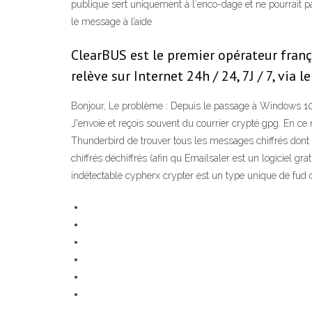
publique sert uniquement à lʹenco-dage et ne pourrait pas
le message à l’aide
ClearBUS est le premier opérateur frança
relève sur Internet 24h / 24, 7J / 7, via
Bonjour, Le problème : Depuis le passage à Windows 10, 
J'envoie et reçois souvent du courrier crypté gpg. En ce 
Thunderbird de trouver tous les messages chiffrés dont 
chiffrés déchiffrés (afin qu Emailsaler est un logiciel gra
indétectable cypherx crypter est un type unique de fud 