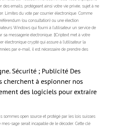
 des emails, protégeant ainsi votre vie privée, sujet à ne
difier. Limites du vote par courrier électronique. Comme
 référendum (ou consultation) ou une élection
inateurs Windows qui fourni à l’utilisateur un service de
sur sa messagerie électronique. []Criptext met à votre
er électronique crypté qui assure à l’utilisateur la
données par e-mail, il est nécessaire de prendre des
gne. Sécurité ; Publicité Des
s cherchent à espionner nos
ement des logiciels pour extraire
s sommes open source et protégé par les lois suisses
le mes-sage serait incapable de le décoder. Cette clé